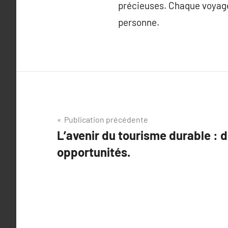
précieuses. Chaque voyage
personne.
Navigation
Publication précédente
L’avenir du tourisme durable : d
de
opportunités.
l’article