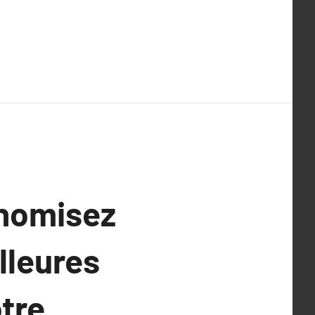
onomisez
lleures
tre