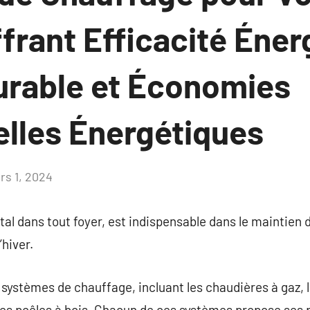
frant Efficacité Éner
urable et Économies
elles Énergétiques
rs 1, 2024
Aucun
commentaire
al dans tout foyer, est indispensable dans le maintien d
hiver.
e systèmes de chauffage, incluant les chaudières à gaz, 
 les poêles à bois. Chacun de ces systèmes propose ses