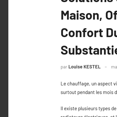
Maison, Of
Confort D
Substanti
par
Louise KESTEL
ma
Le chauffage, un aspect vit
surtout pendant les mois d’
Il existe plusieurs types d
radiateurs électriques, et