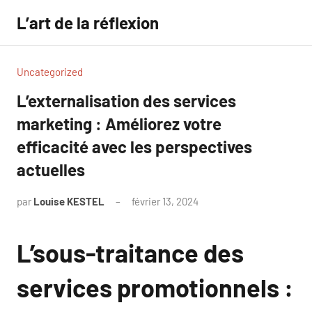
Aller
L’art de la réflexion
au
contenu
Uncategorized
L’externalisation des services
marketing : Améliorez votre
efficacité avec les perspectives
actuelles
par
Louise KESTEL
février 13, 2024
Aucun
commentaire
L’sous-traitance des
services promotionnels :