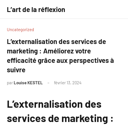
Aller
L’art de la réflexion
au
contenu
Uncategorized
L’externalisation des services de
marketing : Améliorez votre
efficacité grâce aux perspectives à
suivre
par
Louise KESTEL
février 13, 2024
Aucun
commentaire
L’externalisation des
services de marketing :