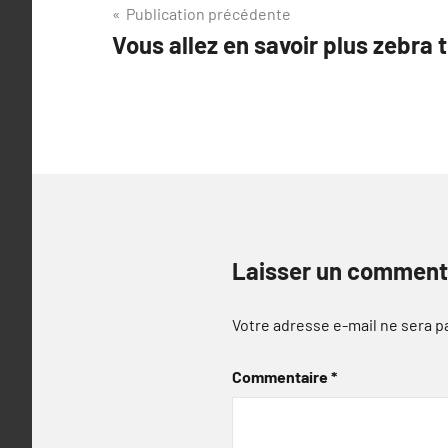
Navigation
Publication précédente
Vous allez en savoir plus zebra 
de
l’article
Laisser un comment
Votre adresse e-mail ne sera p
Commentaire
*