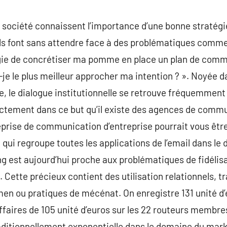
de société connaissent l’importance d’une bonne straté
 ils font sans attendre face à des problématiques comme 
ergie de concrétiser ma pomme en place un plan de comm
-je le plus meilleur approcher ma intention ? ». Noyée d
se, le dialogue institutionnelle se retrouve fréquemment 
actement dans ce but qu’il existe des agences de commun
prise de communication d’entreprise pourrait vous être 
 qui regroupe toutes les applications de l’email dans le
ing est aujourd’hui proche aux problématiques de fidélis
 Cette précieux contient des utilisation relationnels, tra
men ou pratiques de mécénat. On enregistre 131 unité d
faires de 105 unité d’euros sur les 22 routeurs membre
aditionnellement exponentielle dans le domaine du mark