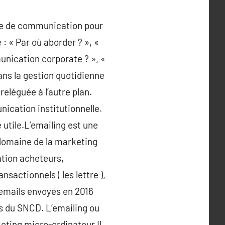
gie de communication pour
: « Par où aborder ? », «
unication corporate ? », «
ans la gestion quotidienne
reléguée à l’autre plan.
ication institutionnelle.
utile.L’emailing est une
 domaine de la marketing
ation acheteurs,
nsactionnels ( les lettre ),
’emails envoyés en 2016
s du SNCD. L’emailing ou
eting micro-ordinateur.Il