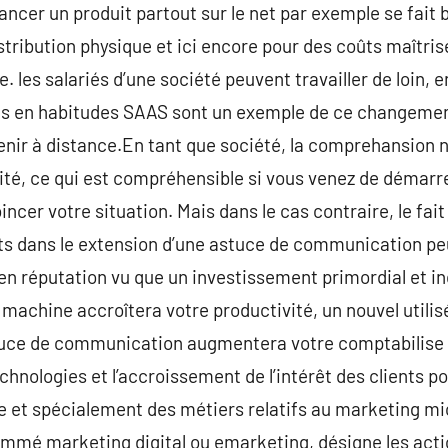
 Lancer un produit partout sur le net par exemple se fai
tribution physique et ici encore pour des coûts maîtrisé
. les salariés d’une société peuvent travailler de loin, e
és en habitudes SAAS sont un exemple de ce changement 
nir à distance.En tant que société, la comprehansion n
ité, ce qui est compréhensible si vous venez de démarr
ncer votre situation. Mais dans le cas contraire, le fai
ts dans le extension d’une astuce de communication peu
en réputation vu que un investissement primordial et ind
e machine accroîtera votre productivité, un nouvel util
stuce de communication augmentera votre comptabilise
echnologies et l’accroissement de l’intérêt des clients p
e et spécialement des métiers relatifs au marketing mi
 nommé marketing digital ou emarketing, désigne les ac