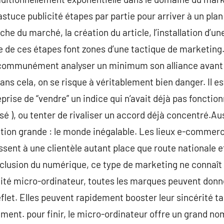
astuce publicité étapes par partie pour arriver à un pl
che du marché, la création du article, l’installation d’
le de ces étapes font zones d’une tactique de marketing.
aut communément analyser un minimum son alliance avant
ans cela, on se risque à véritablement bien danger. Il e
ise de “vendre” un indice qui n’avait déjà pas fonctionn
sé ), ou tenter de rivaliser un accord déjà concentré.Au
tion grande : le monde inégalable. Les lieux e-commer
essent à une clientèle autant place que route nationale 
clusion du numérique, ce type de marketing ne connaît à
ité micro-ordinateur, toutes les marques peuvent don
et. Elles peuvent rapidement booster leur sincérité ta
ent. pour finir, le micro-ordinateur offre un grand no