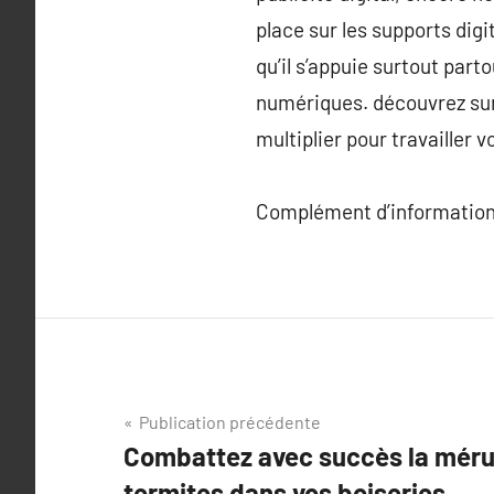
place sur les supports dig
qu’il s’appuie surtout par
numériques. découvrez sur c
multiplier pour travailler
Complément d’information
Navigation
Publication précédente
Combattez avec succès la mérule
de
termites dans vos boiseries