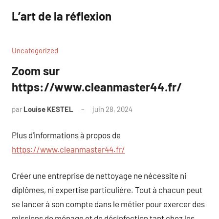
Aller
L’art de la réflexion
au
contenu
Uncategorized
Zoom sur
https://www.cleanmaster44.fr/
par
Louise KESTEL
juin 28, 2024
Aucun
commentaire
Plus d’informations à propos de
https://www.cleanmaster44.fr/
Créer une entreprise de nettoyage ne nécessite ni
diplômes, ni expertise particulière. Tout à chacun peut
se lancer à son compte dans le métier pour exercer des
missions de ménage et de désinfection tant chez les