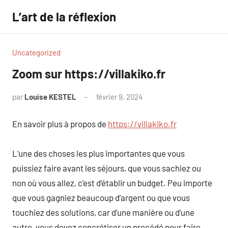
Aller
L’art de la réflexion
au
contenu
Uncategorized
Zoom sur https://villakiko.fr
par
Louise KESTEL
février 9, 2024
Aucun
commentaire
En savoir plus à propos de
https://villakiko.fr
L’une des choses les plus importantes que vous
puissiez faire avant les séjours, que vous sachiez ou
non où vous allez, c’est d’établir un budget. Peu importe
que vous gagniez beaucoup d’argent ou que vous
touchiez des solutions, car d’une manière ou d’une
autre, vous devez concrétiser un procédé pour faire