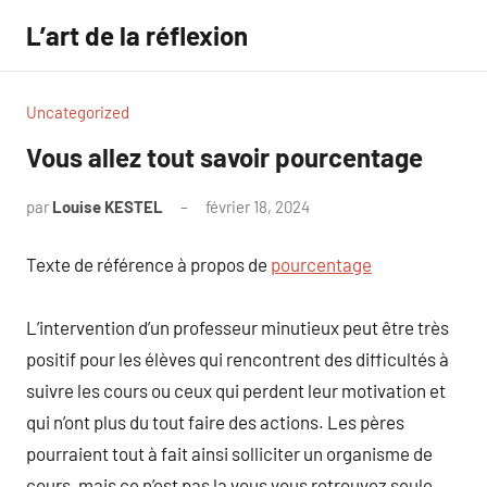
Aller
L’art de la réflexion
au
contenu
Uncategorized
Vous allez tout savoir pourcentage
par
Louise KESTEL
février 18, 2024
Aucun
commentaire
Texte de référence à propos de
pourcentage
L’intervention d’un professeur minutieux peut être très
positif pour les élèves qui rencontrent des difficultés à
suivre les cours ou ceux qui perdent leur motivation et
qui n’ont plus du tout faire des actions. Les pères
pourraient tout à fait ainsi solliciter un organisme de
cours, mais ce n’est pas la vous vous retrouvez seule