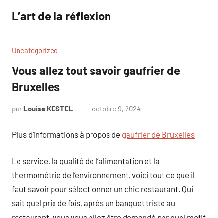
Aller
L’art de la réflexion
au
contenu
Uncategorized
Vous allez tout savoir gaufrier de
Bruxelles
par
Louise KESTEL
octobre 9, 2024
Aucun
commentaire
Plus d’informations à propos de
gaufrier de Bruxelles
Le service, la qualité de l’alimentation et la
thermométrie de l’environnement, voici tout ce que il
faut savoir pour sélectionner un chic restaurant. Qui
sait quel prix de fois, après un banquet triste au
restaurant, vous vous allez être demandé par quel motif