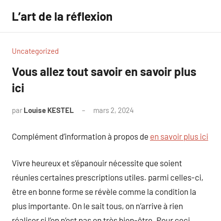
Aller
L’art de la réflexion
au
contenu
Uncategorized
Vous allez tout savoir en savoir plus
ici
par
Louise KESTEL
mars 2, 2024
Aucun
commentaire
Complément d’information à propos de
en savoir plus ici
Vivre heureux et s’épanouir nécessite que soient
réunies certaines prescriptions utiles. parmi celles-ci,
être en bonne forme se révèle comme la condition la
plus importante. On le sait tous, on n’arrive à rien
réaliser si l’on n’est pas en très bien-être. Pour ceci,