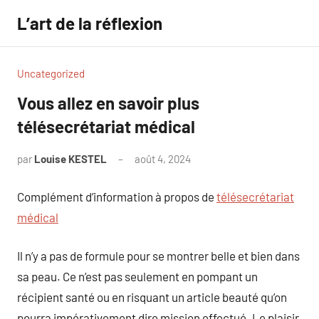
Aller
L’art de la réflexion
au
contenu
Uncategorized
Vous allez en savoir plus
télésecrétariat médical
par
Louise KESTEL
août 4, 2024
Aucun
commentaire
Complément d’information à propos de
télésecrétariat
médical
Il n’y a pas de formule pour se montrer belle et bien dans
sa peau. Ce n’est pas seulement en pompant un
récipient santé ou en risquant un article beauté qu’on
pourra impérativement dire mission effectué. Le plaisir,