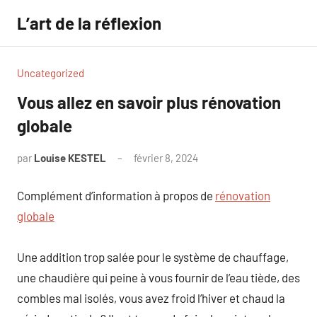
Aller
L’art de la réflexion
au
contenu
Uncategorized
Vous allez en savoir plus rénovation
globale
par
Louise KESTEL
février 8, 2024
Aucun
commentaire
Complément d’information à propos de
rénovation
globale
Une addition trop salée pour le système de chauffage,
une chaudière qui peine à vous fournir de l’eau tiède, des
combles mal isolés, vous avez froid l’hiver et chaud la