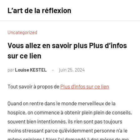
Aller
L’art de la réflexion
au
contenu
Uncategorized
Vous allez en savoir plus Plus d’infos
sur ce lien
par
Louise KESTEL
juin 25, 2024
Aucun
commentaire
Tout savoir à propos de
Plus d’infos sur ce lien
Quand on rentre dans le monde merveilleux de la
hospice, on commence à obtenir plein plein de conseils,
souvent bien intentionnés, ils n’en sont pas toujours
moins stressant parce qu’évidemment personne n’a le
même opinions ! Alors j’ai demandé à des mères de me