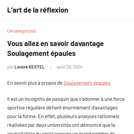
Aller
L’art de la réflexion
au
contenu
Uncategorized
Vous allez en savoir davantage
Soulagement épaules
par
Louise KESTEL
août 28, 2024
Aucun
commentaire
En savoir plus à propos de
Soulagement épaules
Il est un incognito de pasquin que s’adonner à une force
sportive régulière détient énormément d’avantages
pour la forme. En effet, plusieurs analyses rationnels
réalisées par deux universités ont démontré que la
souhaitables du sport regorge un grand nombre de