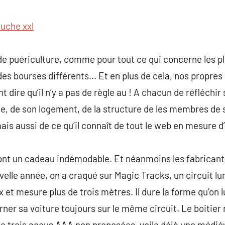
commentaire
luche xxl
 de puériculture, comme pour tout ce qui concerne les pl
des bourses différents… Et en plus de cela, nos propres
t dire qu’il n’y a pas de règle au ! A chacun de réfléchir
e, de son logement, de la structure de les membres de sa
s aussi de ce qu’il connaît de tout le web en mesure d’uti
ont un cadeau indémodable. Et néanmoins les fabricant
velle année, on a craqué sur Magic Tracks, un circuit lu
et mesure plus de trois mètres. Il dure la forme qu’on lu
urner sa voiture toujours sur le même circuit. Le boitie
ite trois accus AAA non proposées. voila déjà une médiév