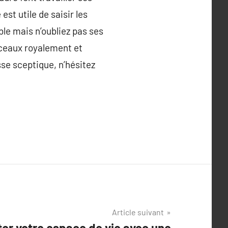
est utile de saisir les
ible mais n’oubliez pas ses
isceaux royalement et
sse sceptique, n’hésitez
Article suivant
er votre espace de vie avec une