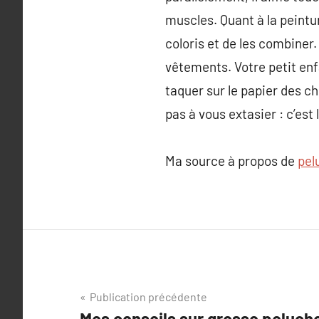
muscles. Quant à la peintur
coloris et de les combiner. 
vêtements. Votre petit enf
taquer sur le papier des c
pas à vous extasier : c’est
Ma source à propos de
pel
Navigation
Publication précédente
Mes conseils sur grosse peluch