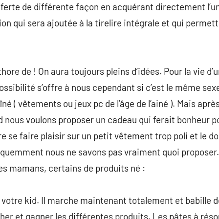
fferte de différente façon en acquérant directement l’un 
on qui sera ajoutée à la tirelire intégrale et qui permett
hore de ! On aura toujours pleins d’idées. Pour la vie d’
ossibilité s’offre à nous cependant si c’est le même sexe
îné ( vêtements ou jeux pc de l’âge de l’ainé ). Mais apr
 nous voulons proposer un cadeau qui ferait bonheur pou
e se faire plaisir sur un petit vêtement trop poli et le d
équemment nous ne savons pas vraiment quoi proposer
es mamans, certains de produits né :
votre kid. Il marche maintenant totalement et babille de
her et gagner les différentes produits. Les pâtes à résou