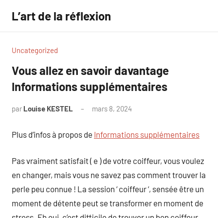
Aller
L’art de la réflexion
au
contenu
Uncategorized
Vous allez en savoir davantage
Informations supplémentaires
par
Louise KESTEL
mars 8, 2024
Aucun
commentaire
Plus d’infos à propos de
Informations supplémentaires
Pas vraiment satisfait ( e ) de votre coiffeur, vous voulez
en changer, mais vous ne savez pas comment trouver la
perle peu connue ! La session ‘ coiffeur ‘, sensée être un
moment de détente peut se transformer en moment de
stress. Eh oui, c’est difficile de trouver un bon coiffeur.