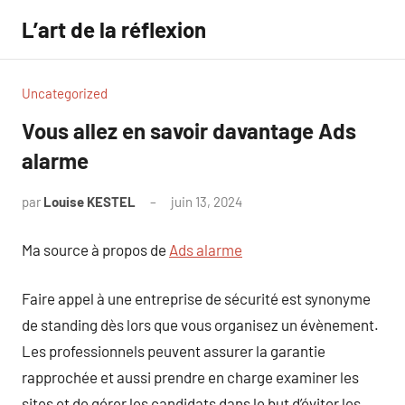
Aller
L’art de la réflexion
au
contenu
Uncategorized
Vous allez en savoir davantage Ads
alarme
par
Louise KESTEL
juin 13, 2024
Aucun
commentaire
Ma source à propos de
Ads alarme
Faire appel à une entreprise de sécurité est synonyme
de standing dès lors que vous organisez un évènement.
Les professionnels peuvent assurer la garantie
rapprochée et aussi prendre en charge examiner les
sites et de gérer les candidats dans le but d’éviter les