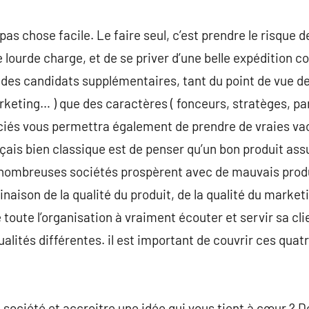
as chose facile. Le faire seul, c’est prendre le risque de
 lourde charge, et de se priver d’une belle expédition c
 des candidats supplémentaires, tant du point de vue 
eting… ) que des caractères ( fonceurs, stratèges, p
sociés vous permettra également de prendre de vraies v
ais bien classique est de penser qu’un bon produit assure
 de nombreuses sociétés prospèrent avec de mauvais pro
naison de la qualité du produit, de la qualité du marketi
 toute l’organisation à vraiment écouter et servir sa cl
ualités différentes. il est important de couvrir ces qua
 société et accroitre une idée qui vous tient à cœur ? 