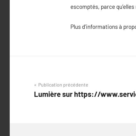
escomptés, parce qu’elles 
Plus d’informations à pro
Navigation
Publication précédente
Lumière sur https://www.serv
de
l’article