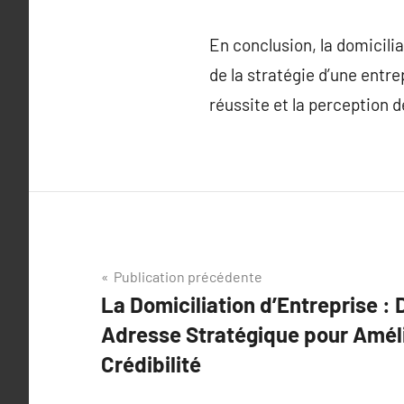
En conclusion, la domiciliat
de la stratégie d’une entre
réussite et la perception 
Navigation
Publication précédente
La Domiciliation d’Entreprise :
de
Adresse Stratégique pour Améli
l’article
Crédibilité