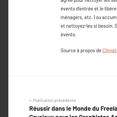
évents d’entrée et le libère
ménagers, etc. ) ou accumul
et nettoyez-les si besoin. 
évents.
Source à propos de
Climat
Navigation
Publication précédente
Réussir dans le Monde du Freela
de
Cruciaux pour les Graphistes A