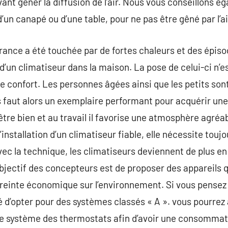
ant gêner la diffusion de l’air. Nous vous conseillons é
, d’un canapé ou d’une table, pour ne pas être gêné par l’ai
rance a été touchée par de fortes chaleurs et des épisod
n d’un climatiseur dans la maison. La pose de celui-ci n’e
e confort. Les personnes âgées ainsi que les petits son
us faut alors un exemplaire performant pour acquérir une 
être bien et au travail il favorise une atmosphère agréa
installation d’un climatiseur fiable, elle nécessite toujo
vec la technique, les climatiseurs deviennent de plus e
’objectif des concepteurs est de proposer des appareil
mpreinte économique sur l’environnement. Si vous pense
d’opter pour des systèmes classés « A ». vous pourrez a
e système des thermostats afin d’avoir une consommat