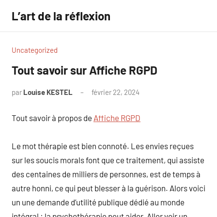
Aller
L’art de la réflexion
au
contenu
Uncategorized
Tout savoir sur Affiche RGPD
par
Louise KESTEL
février 22, 2024
Aucun
commentaire
Tout savoir à propos de
Affiche RGPD
Le mot thérapie est bien connoté. Les envies reçues
sur les soucis morals font que ce traitement, qui assiste
des centaines de milliers de personnes, est de temps à
autre honni, ce qui peut blesser à la guérison. Alors voici
un une demande d’utilité publique dédié au monde
intégral : la psychothérapie peut aider. Aller voir un