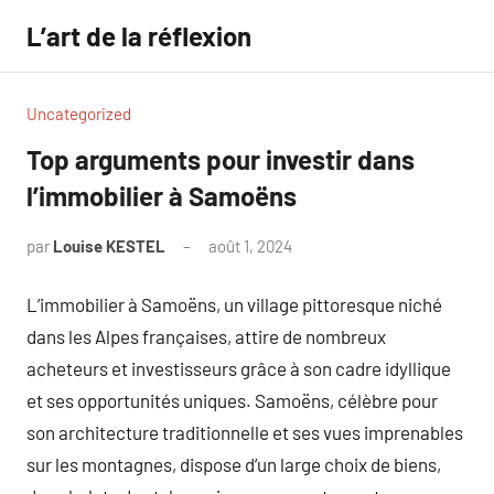
Aller
L’art de la réflexion
au
contenu
Uncategorized
Top arguments pour investir dans
l’immobilier à Samoëns
par
Louise KESTEL
août 1, 2024
Aucun
commentaire
L’immobilier à Samoëns, un village pittoresque niché
dans les Alpes françaises, attire de nombreux
acheteurs et investisseurs grâce à son cadre idyllique
et ses opportunités uniques. Samoëns, célèbre pour
son architecture traditionnelle et ses vues imprenables
sur les montagnes, dispose d’un large choix de biens,