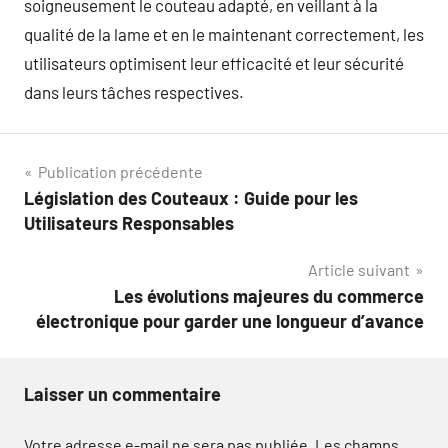
soigneusement le couteau adapté, en veillant à la
qualité de la lame et en le maintenant correctement, les
utilisateurs optimisent leur efficacité et leur sécurité
dans leurs tâches respectives.
Navigation
Publication précédente
Législation des Couteaux : Guide pour les
de
Utilisateurs Responsables
l’article
Article suivant
Les évolutions majeures du commerce
électronique pour garder une longueur d’avance
Laisser un commentaire
Votre adresse e-mail ne sera pas publiée.
Les champs