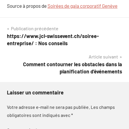
Source à propos de
Soirées de gala corporatif Genève
Navigation
Publication précédente
https://www.jcl-swissevent.ch/soiree-
de
entreprise/ : Nos conseils
l’article
Article suivant
Comment contourner les obstacles dans la
planification d’événements
Laisser un commentaire
Votre adresse e-mail ne sera pas publiée.
Les champs
obligatoires sont indiqués avec
*