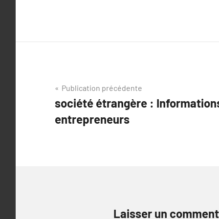
Navigation
Publication précédente
société étrangère : Information
de
entrepreneurs
l’article
Laisser un comment