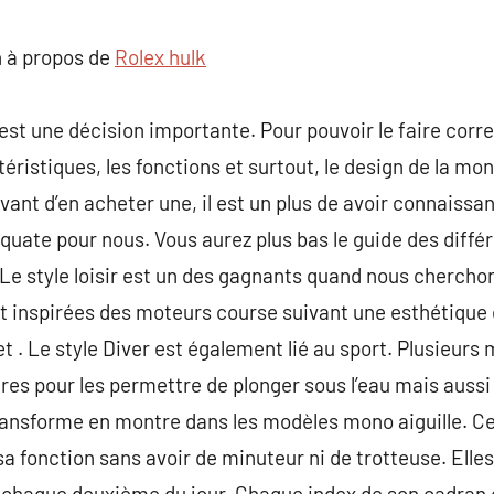
commentaire
 à propos de
Rolex hulk
 est une décision importante. Pour pouvoir le faire cor
éristiques, les fonctions et surtout, le design de la mont
ant d’en acheter une, il est un plus de avoir connaissa
équate pour nous. Vous aurez plus bas le guide des diffé
. Le style loisir est un des gagnants quand nous chercho
inspirées des moteurs course suivant une esthétique 
et . Le style Diver est également lié au sport. Plusieur
res pour les permettre de plonger sous l’eau mais aussi 
ransforme en montre dans les modèles mono aiguille. Ce
a fonction sans avoir de minuteur ni de trotteuse. Elle
à chaque deuxième du jour. Chaque index de son cadran c