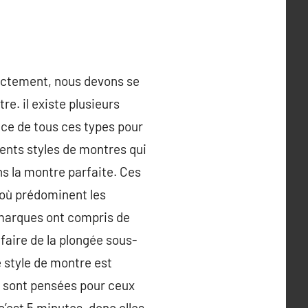
rectement, nous devons se
re. il existe plusieurs
nce de tous ces types pour
rents styles de montres qui
ns la montre parfaite. Ces
où prédominent les
s marques ont compris de
faire de la plongée sous-
 style de montre est
s sont pensées pour ceux
’est 5 minutes, donc elles