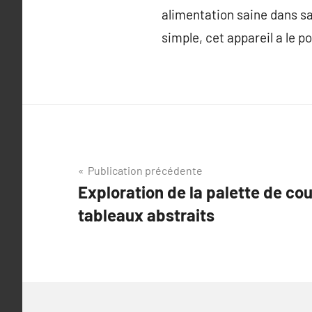
alimentation saine dans sa
simple, cet appareil a le p
Navigation
Publication précédente
Exploration de la palette de cou
de
tableaux abstraits
l’article