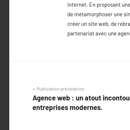
internet. En proposant un
de métamorphoser une simp
créer un site web, de reb
partenariat avec une agen
Navigation
Publication précédente
Agence web : un atout incontou
de
entreprises modernes.
l’article