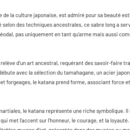
commentaire
e de la culture japonaise, est admiré pour sa beauté es
 selon des techniques ancestrales, ce sabre long a serv
n féodal, pas uniquement en tant qu’arme mais aussi co
 relève d’un art ancestral, requérant des savoir-faire t
débute avec la sélection du tamahagane, un acier japon
 et forgeages, le katana prend forme, associant force et
artiales, le katana représente une riche symbolique. Il
 qui met l’accent sur l’honneur, le courage, et la loyau
itables œuvres d’art, présentés dans des musées ou ma