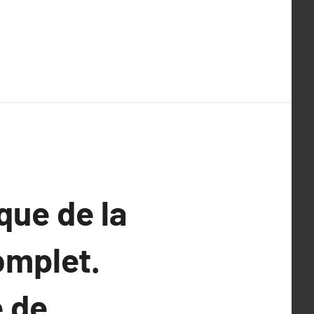
que de la
omplet.
e de