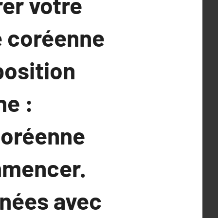
er votre
e coréenne
position
ne :
coréenne
mmencer.
anées avec