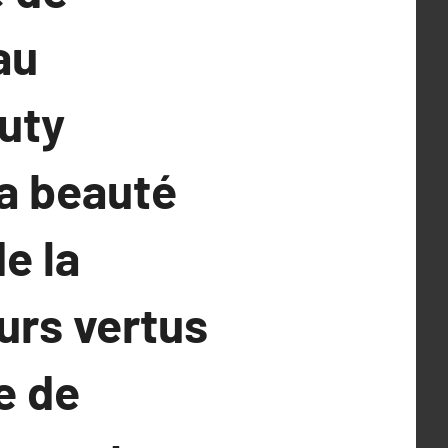
au
auty
la beauté
e la
urs vertus
e de