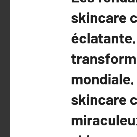
skincare 
éclatante.
transforme
mondiale.
skincare c
miraculeux