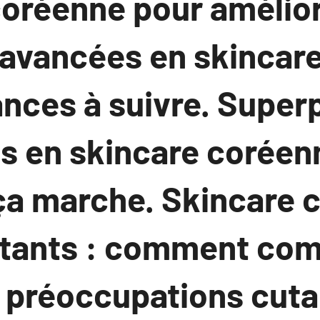
coréenne pour amélior
 avancées en skincar
ances à suivre. Super
s en skincare coréen
ça marche. Skincare 
utants : comment co
es préoccupations cut