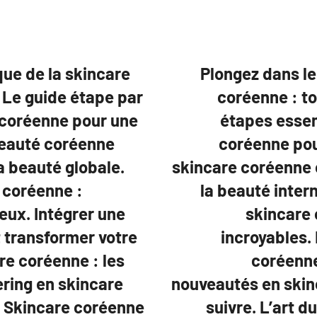
ue de la skincare
Plongez dans le
. Le guide étape par
coréenne : to
 coréenne pour une
étapes essent
 beauté coréenne
coréenne pou
a beauté globale.
skincare coréenne c
e coréenne :
la beauté intern
eux. Intégrer une
skincare 
 transformer votre
incroyables.
re coréenne : les
coréenne
ering en skincare
nouveautés en skin
. Skincare coréenne
suivre. L’art d