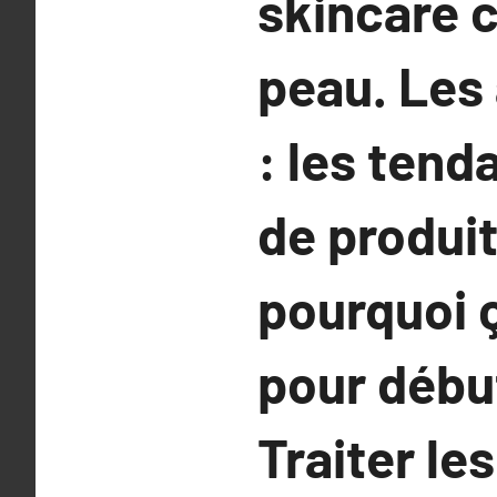
skincare 
peau. Les
: les tend
de produit
pourquoi 
pour déb
Traiter l