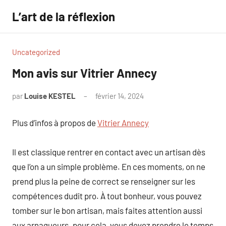
Aller
L’art de la réflexion
au
contenu
Uncategorized
Mon avis sur Vitrier Annecy
par
Louise KESTEL
février 14, 2024
Aucun
commentaire
Plus d’infos à propos de
Vitrier Annecy
Il est classique rentrer en contact avec un artisan dès
que l’on a un simple problème. En ces moments, on ne
prend plus la peine de correct se renseigner sur les
compétences dudit pro. À tout bonheur, vous pouvez
tomber sur le bon artisan, mais faites attention aussi
aux arnaqueurs. pour cela, vous devez prendre le temps