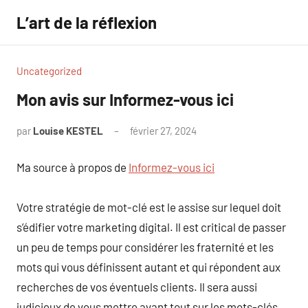
Aller
L’art de la réflexion
au
contenu
Uncategorized
Mon avis sur Informez-vous ici
par
Louise KESTEL
février 27, 2024
Aucun
commentaire
Ma source à propos de
Informez-vous ici
Votre stratégie de mot-clé est le assise sur lequel doit
s’édifier votre marketing digital. Il est critical de passer
un peu de temps pour considérer les fraternité et les
mots qui vous définissent autant et qui répondent aux
recherches de vos éventuels clients. Il sera aussi
judicieux de vous mettre avant tout sur les mots-clés