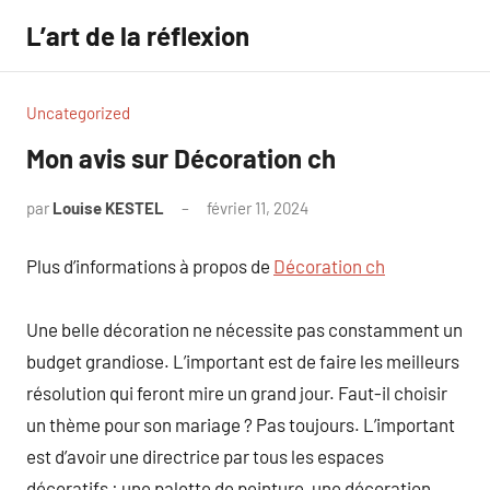
Aller
L’art de la réflexion
au
contenu
Uncategorized
Mon avis sur Décoration ch
par
Louise KESTEL
février 11, 2024
Aucun
commentaire
Plus d’informations à propos de
Décoration ch
Une belle décoration ne nécessite pas constamment un
budget grandiose. L’important est de faire les meilleurs
résolution qui feront mire un grand jour. Faut-il choisir
un thème pour son mariage ? Pas toujours. L’important
est d’avoir une directrice par tous les espaces
décoratifs : une palette de peinture, une décoration