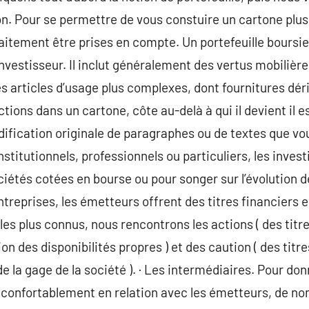
tion. Pour se permettre de vous constuire un cartone plus
aitement être prises en compte. Un portefeuille boursie
investisseur. Il inclut généralement des vertus mobilière
s articles d’usage plus complexes, dont fournitures dériv
actions dans un cartone, côte au-delà à qui il devient il 
dification originale de paragraphes ou de textes que vou
 Institutionnels, professionnels ou particuliers, les inves
iétés cotées en bourse ou pour songer sur l’évolution des
treprises, les émetteurs offrent des titres financiers 
 les plus connus, nous rencontrons les actions ( des titr
n des disponibilités propres ) et des caution ( des titr
 la gage de la société ). · Les intermédiaires. Pour don
s confortablement en relation avec les émetteurs, de n