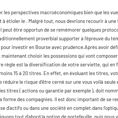
ller les perspectives macroéconomiques bien que les 
 à étioler le . Malgré tout, nous devrions recourir à un
il peut être opportun de se remémorer quelques protocol
raditionnellement proverbial supporter à l’épreuve du te
our investir en Bourse avec prudence.Après avoir défin
ut maintenant choisir les possessions qui vont composer
e règle est la diversification de votre serviette, qui en f
 moins 15 à 20 titres. En effet, en évoluant les titres, v
 réduire le risque d’être cerné sur une vous voilà seul
es titres ( actions ou garantie par exemple ), doit nom
a forme des compagnies. Il est donc important de se ren
sse d’actifs ou dans une société en complet.dans l’optiq
iquons tout d’abord la notion de portefeuille, puis nous