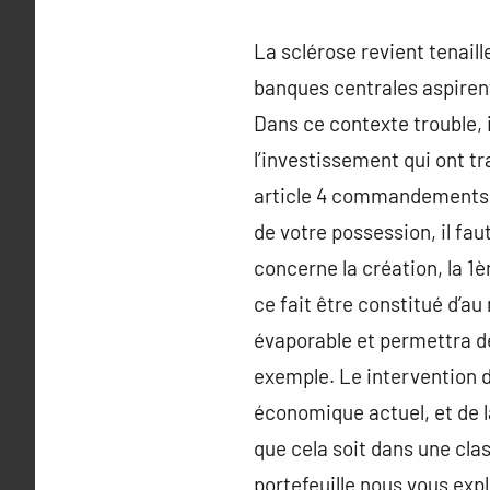
La sclérose revient tenai
banques centrales aspirent
Dans ce contexte trouble, 
l’investissement qui ont t
article 4 commandements p
de votre possession, il fa
concerne la création, la 1èr
ce fait être constitué d’au
évaporable et permettra de
exemple. Le intervention d
économique actuel, et de l
que cela soit dans une cla
portefeuille nous vous expl