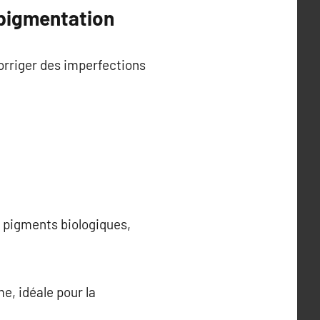
opigmentation
orriger des imperfections
e pigments biologiques,
e, idéale pour la