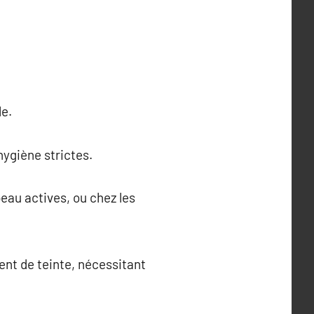
le.
hygiène strictes.
eau actives, ou chez les
ent de teinte, nécessitant