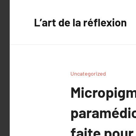
Aller
au
L’art de la réflexion
contenu
Uncategorized
Micropigme
paramédica
faite pour