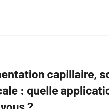
ntation capillaire, s
le : quelle applicati
 vous ?