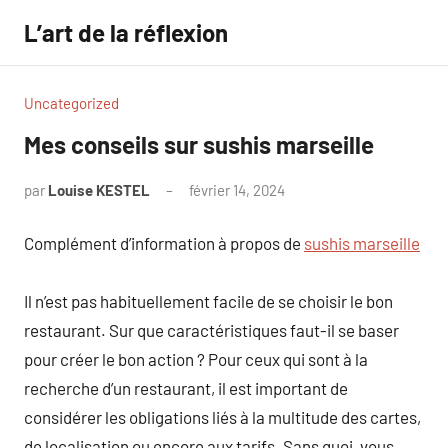
Aller
L’art de la réflexion
au
contenu
Uncategorized
Mes conseils sur sushis marseille
par
Louise KESTEL
février 14, 2024
Aucun
commentaire
Complément d’information à propos de
sushis marseille
Il n’est pas habituellement facile de se choisir le bon
restaurant. Sur que caractéristiques faut-il se baser
pour créer le bon action ? Pour ceux qui sont à la
recherche d’un restaurant, il est important de
considérer les obligations liés à la multitude des cartes,
de localisation ou encore aux tarifs. Sans quoi, vous