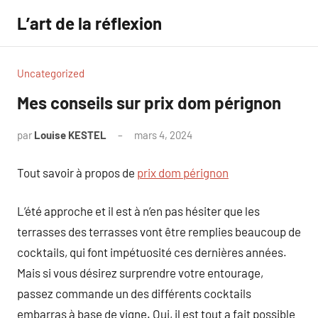
Aller
L’art de la réflexion
au
contenu
Uncategorized
Mes conseils sur prix dom pérignon
par
Louise KESTEL
mars 4, 2024
Aucun
commentaire
Tout savoir à propos de
prix dom pérignon
L’été approche et il est à n’en pas hésiter que les
terrasses des terrasses vont être remplies beaucoup de
cocktails, qui font impétuosité ces dernières années.
Mais si vous désirez surprendre votre entourage,
passez commande un des différents cocktails
embarras à base de vigne. Oui, il est tout a fait possible