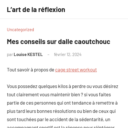
Aller
L’art de la réflexion
au
contenu
Uncategorized
Mes conseils sur dalle caoutchouc
par
Louise KESTEL
février 12, 2024
Aucun
commentaire
Tout savoir à propos de
cage street workout
Vous possedez quelques kilos à perdre ou vous désirez
tout clairement vous maintenir bien ? si vous faites
partie de ces personnes qui ont tendance à remettre à
plus tard leurs bonnes résolutions ou bien de ceux qui
sont touchées par le accident de la sédentarité, un
accompagnant sportif est la réponse pour réintégrer