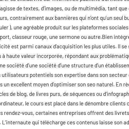
s’agisse de textes, d’images, ou de multimédia, tant que
rs, contrairement aux bannières qui n’ont qu’un seul but
uler ), une agréable produit sur les plateformes sociale
pport, classeur rouge, une sermone ou autre.Bien intégr
cité est parmi canaux d’acquisition les plus utiles. Il s
ls à haute valeur incorporée, répondant aux problémati
’une société d’une société d’une structure d’un établiss
utilisateurs potentiels son expertise dans son secteur d
s un excellent moyen d’optimiser son seo naturel. En rè
icles de blog, de livres purs, de séquences ou d’infograp
ordinateur, le cours est placé dans le dénombre clients
s rendez-vous, certaines entreprises offrent des livrets
r. L’internaute qui télécharge ces contenus laisse son 