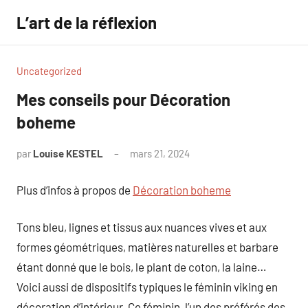
Aller
L’art de la réflexion
au
contenu
Uncategorized
Mes conseils pour Décoration
boheme
par
Louise KESTEL
mars 21, 2024
Aucun
commentaire
Plus d’infos à propos de
Décoration boheme
Tons bleu, lignes et tissus aux nuances vives et aux
formes géométriques, matières naturelles et barbare
étant donné que le bois, le plant de coton, la laine…
Voici aussi de dispositifs typiques le féminin viking en
décoration d’intérieur. Ce féminin, l’un des préférés des