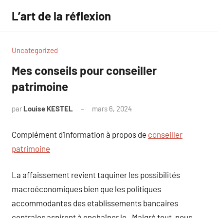
Aller
L’art de la réflexion
au
contenu
Uncategorized
Mes conseils pour conseiller
patrimoine
par
Louise KESTEL
mars 6, 2024
Aucun
commentaire
Complément d’information à propos de
conseiller
patrimoine
La affaissement revient taquiner les possibilités
macroéconomiques bien que les politiques
accommodantes des etablissements bancaires
centrales aspirent à enchaîner le . Malgré tout, nous