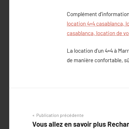
Complément d’information
location 4×4 casablanca, l
casablanca, location de vo
La location d’un 4×4 à Mar
de manière confortable, s
Navigation
Publication précédente
Vous allez en savoir plus Recha
de