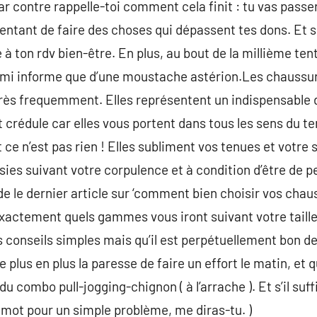
par contre rappelle-toi comment cela finit : tu vas pass
entant de faire des choses qui dépassent tes dons. Et
é à ton rdv bien-être. En plus, au bout de la millième te
omi informe que d’une moustache astérion.Les chaussur
 très frequemment. Elles représentent un indispensable
 crédule car elles vous portent dans tous les sens du ter
t ce n’est pas rien ! Elles subliment vos tenues et votre 
ies suivant votre corpulence et à condition d’être de 
e le dernier article sur ‘comment bien choisir vos chau
xactement quels gammes vous iront suivant votre taille
s conseils simples mais qu’il est perpétuellement bon d
e plus en plus la paresse de faire un effort le matin, et 
u combo pull-jogging-chignon ( à l’arrache ). Et s’il suff
 mot pour un simple problème, me diras-tu. )