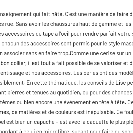
nseignement qui fait hâte. C’est une manière de faire de
 les rue. Sans avoir les chaussures haut de gamme et les
s accessoires de tape à l’oeil pour rendre parfait votre 
… chacun des accessoires sont permis pour le style masc
n associer sans en faire trop.Comme une cerise sur un 
on collier, il est tout a fait possible de se valoriser et
prentissage et nos accessoires. Les perles ont des modèl
siblement. En cette thématique, les conseils de Lise p
iant pierres et tenues au quotidien, ou pour des chances
têmes ou bien encore une événement en tête à tête. Ce 
mes, de matières et de couleurs est inépuisable. Ce foula
el est bien un capuche – est avec la caquette le plus pl
mordant à celui en microfibre, suçant pour faire du spor