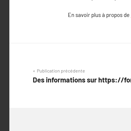
En savoir plus à propos de
Navigation
Publication précédente
Des informations sur https://fo
de
l’article