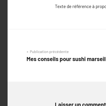
Texte de référence à prop
Navigation
Publication précédente
Mes conseils pour sushi marseil
de
l’article
Laisser un comment