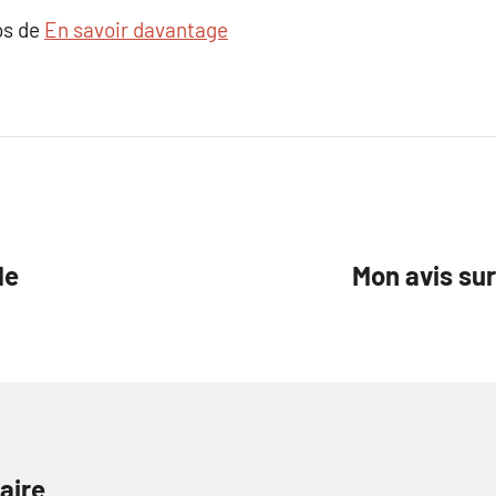
os de
En savoir davantage
le
Mon avis su
aire