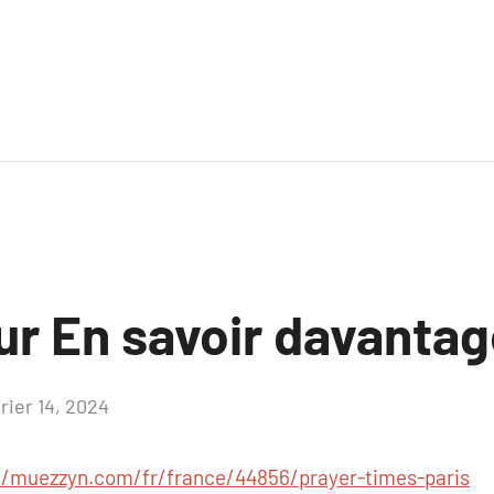
ur En savoir davanta
rier 14, 2024
Aucun
commentaire
//muezzyn.com/fr/france/44856/prayer-times-paris