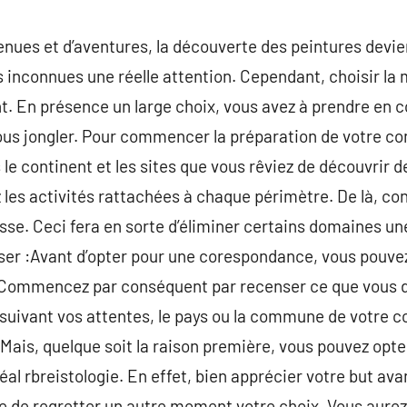
venues et d’aventures, la découverte des peintures devie
es inconnues une réelle attention. Cependant, choisir la m
. En présence un large choix, vous avez à prendre en 
us jongler. Pour commencer la préparation de votre c
 le continent et les sites que vous rêviez de découvrir 
ez les activités rattachées à chaque périmètre. De là, co
sse. Ceci fera en sorte d’éliminer certains domaines une
iser :Avant d’opter pour une corespondance, vous pouve
e. Commencez par conséquent par recenser ce que vous d
 suivant vos attentes, le pays ou la commune de votre c
 Mais, quelque soit la raison première, vous pouvez opte
al rbreistologie. En effet, bien apprécier votre but ava
de regretter un autre moment votre choix. Vous aurez l