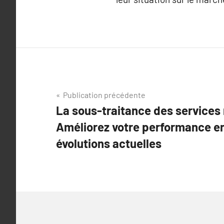
Navigation
Publication précédente
La sous-traitance des services
de
Améliorez votre performance en
l’article
évolutions actuelles