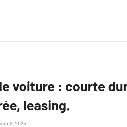
e voiture : courte du
ée, leasing.
vier 8, 2025
Aucun