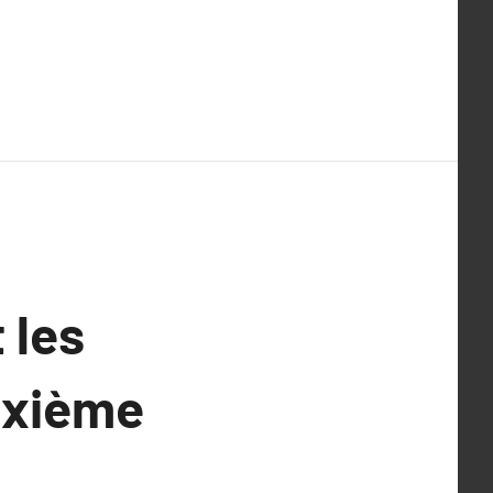
 les
sixième