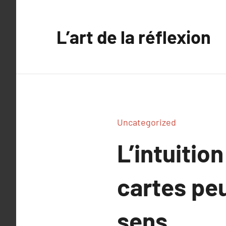
Aller
au
L’art de la réflexion
contenu
Uncategorized
L’intuitio
cartes peu
sens