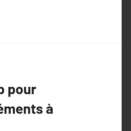
b pour
léments à