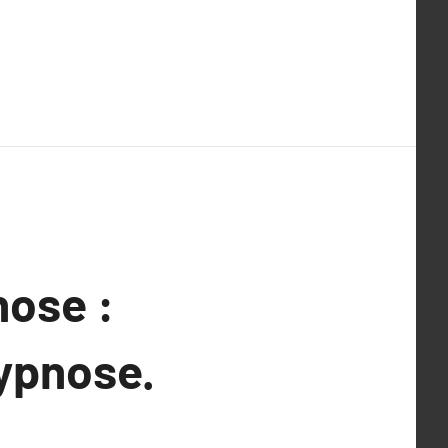
nose :
hypnose.