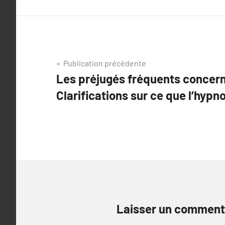
Navigation
Publication précédente
Les préjugés fréquents concern
de
Clarifications sur ce que l’hypno
l’article
Laisser un comment