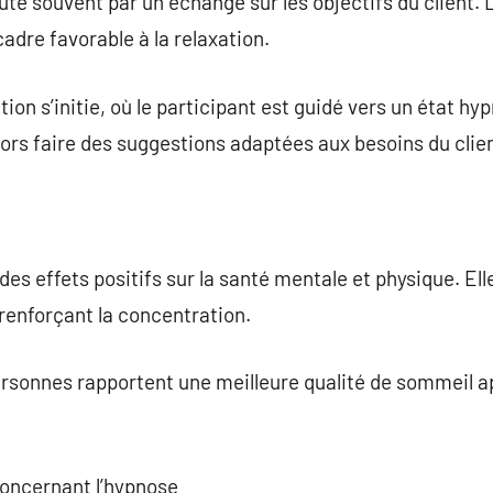
e souvent par un échange sur les objectifs du client. L
adre favorable à la relaxation.
tion s’initie, où le participant est guidé vers un état hy
alors faire des suggestions adaptées aux besoins du clie
s effets positifs sur la santé mentale et physique. Elle
n renforçant la concentration.
rsonnes rapportent une meilleure qualité de sommeil 
concernant l’hypnose