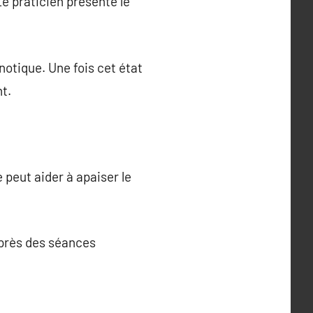
e praticien présente le
pnotique. Une fois cet état
nt.
 peut aider à apaiser le
après des séances